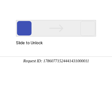
经验
特色市场
直播电商
免费课程
湘互电器开关柜配套互感器怎么做？配电柜电流互感器与
中，开关柜是电力系统的重要组成部分，而互感器则是开关柜中不可或缺
器作为国内知名的开关柜生产企业，其开关柜配套互感器的制作工艺备...
宝大学
6017人阅读
2026-04-02 07:48:14
湘互电器低压电流互感器是什么？电压互感器
中，电流互感器（CT）作为一种重要的测量和保护设备，其性能直接影响
全稳定运行。而湘互电器低压电流互感器，作为电流互感器中的一个...
宝大学
7152人阅读
2026-04-02 07:46:14